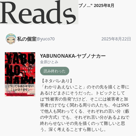
私の個室
"
YABUNONAKA-ヤブノ...
"
2025年8月
22日
ホーム
私の個室
投稿
私の個室
@
yuco70
2025年8月22日
YABUNONAKA-ヤブノナカー
金原ひとみ
読み終わった
【ネタバレあり】

「わかりあえないこと」のその先を描くと帯に
あるけどまさにそうだった。トピックとして
は“性被害の告発”だけど、そこには被害者と加
害者だけでなく関わる周りの人たち、今はSNS
で他人も関わってくる、それぞれの言い分（藪
の中方式）でも、それぞれ言い分があるよねで
終わらせないその先を描くのって難しいと思
う。深く考えることすら難しいし。
