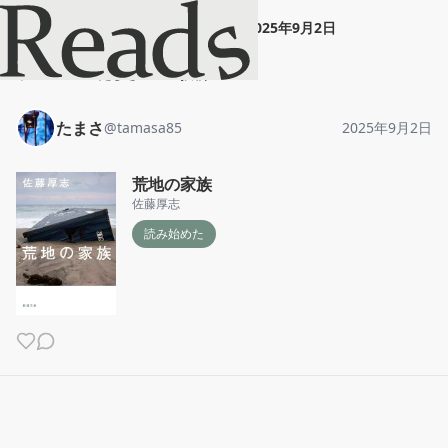
たまさ
"
荒地の家族
"
2025年9月2日
ホーム
たまさ
投稿
たまさ
@
tamasa85
2025年9月2日
荒地の家族
佐藤厚志
読み始めた