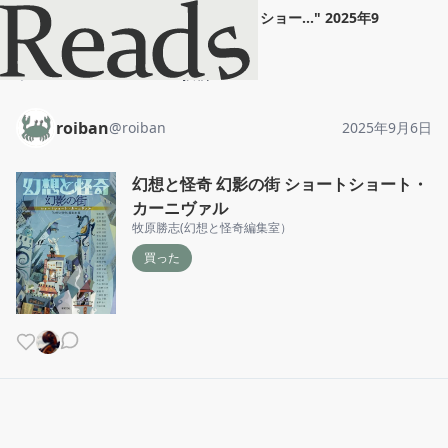
roiban
"
幻想と怪奇 幻影の街 ショー...
"
2025年9
月6日
ホーム
roiban
投稿
roiban
@
roiban
2025年9月6日
幻想と怪奇 幻影の街 ショートショート・
カーニヴァル
牧原勝志(幻想と怪奇編集室）
買った