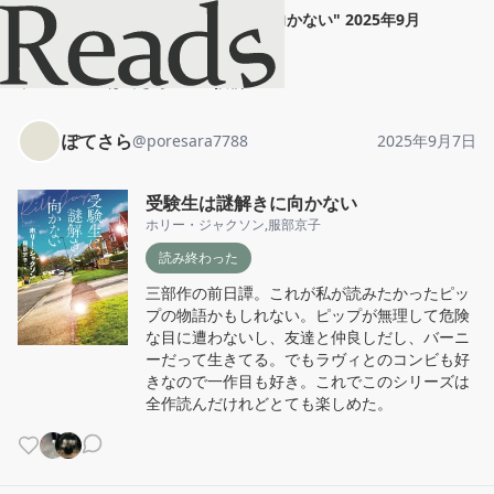
ぽてさら
"
受験生は謎解きに向かない
"
2025年9月
7日
ホーム
ぽてさら
投稿
ぽてさら
@
poresara7788
2025年9月7日
受験生は謎解きに向かない
ホリー・ジャクソン
,
服部京子
読み終わった
三部作の前日譚。これが私が読みたかったピッ
プの物語かもしれない。ピップが無理して危険
な目に遭わないし、友達と仲良しだし、バーニ
ーだって生きてる。でもラヴィとのコンビも好
きなので一作目も好き。これでこのシリーズは
全作読んだけれどとても楽しめた。