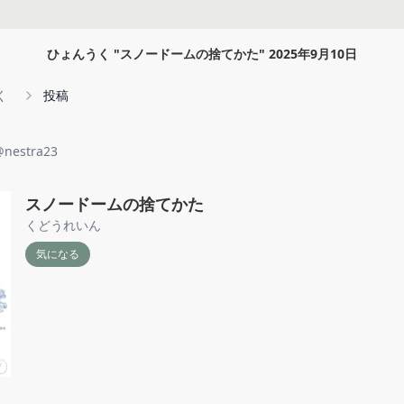
ひょんうく
"
スノードームの捨てかた
"
2025年9月10日
く
投稿
@
nestra23
スノードームの捨てかた
くどうれいん
気になる