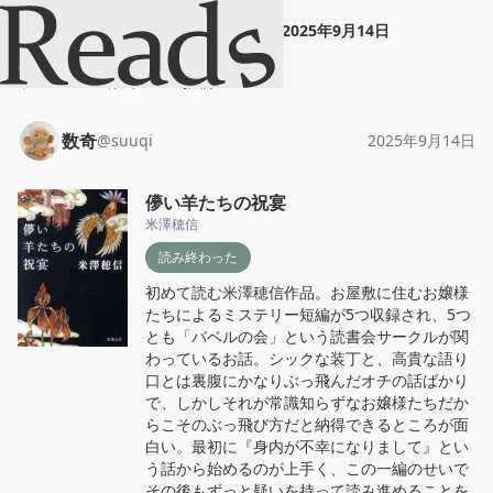
数奇
"
儚い羊たちの祝宴
"
2025年9月14日
ホーム
数奇
投稿
数奇
@
suuqi
2025年9月14日
儚い羊たちの祝宴
米澤穂信
読み終わった
初めて読む米澤穂信作品。お屋敷に住むお嬢様
たちによるミステリー短編が5つ収録され、5つ
とも「バベルの会」という読書会サークルが関
わっているお話。シックな装丁と、高貴な語り
口とは裏腹にかなりぶっ飛んだオチの話ばかり
で、しかしそれが常識知らずなお嬢様たちだか
らこそのぶっ飛び方だと納得できるところが面
白い。最初に『身内が不幸になりまして』とい
う話から始めるのが上手く、この一編のせいで
その後もずっと疑いを持って読み進めることを