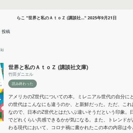
らこ
"
世界と私のＡｔｏＺ (講談社...
"
2025年9月21日
投稿
ki
世界と私のＡｔｏＺ (講談社文庫)
竹田ダニエル
読み終わった
アメリカのZ世代についての本。ミレニアル世代の自分に
の世代はこんなにも違うのか、と新鮮だった。ただ、これ
なので、日本のZ世代とはだいぶ違いそうだという印象。
でどれくらい共感できるかが気になる。また、トレンドが
わる現代において、コロナ禍に書かれたこの本の内容は今