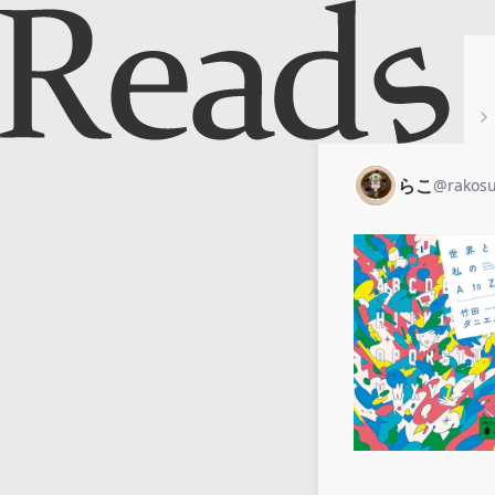
ホーム
らこ
らこ
@
rakosu