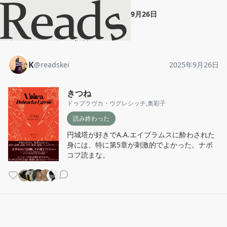
K
"
きつね
"
2025年9月26日
ホーム
K
投稿
K
@
readskei
2025年9月26日
きつね
ドゥブラヴカ・ウグレシッチ
,
奥彩子
読み終わった
円城塔が好きでA.A.エイブラムスに酔わされた
身には、特に第5章が刺激的でよかった。ナボ
コフ読まな。