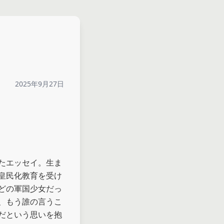
2025年9月27日
たエッセイ。生ま
皇民化教育を受け
どの軍国少女だっ
、もう誰の言うこ
だという思いを抱