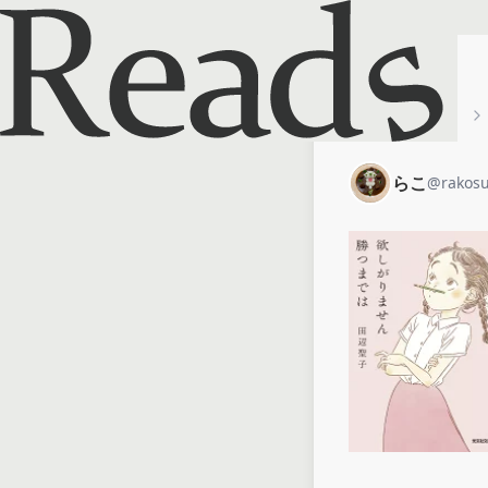
ホーム
らこ
らこ
@
rakosu