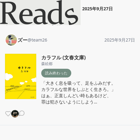
ズー
"
カラフル (文春文庫)
"
2025年9月27日
ホーム
ズー
投稿
ズー
@
team26
2025年9月27日
カラフル (文春文庫)
森絵都
読み終わった
「大きく息を吸って、足をふみだす。

カラフルな世界をしぶとく生きろ。」

はぁ、正直しんどい時もあるけど、

罪は犯さないようにしよう…