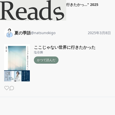
夏の季語
"
ここじゃない世界に行きたかっ...
"
2025
年3月8日
ホーム
夏の季語
投稿
夏の季語
@
natsunokigo
2025年3月8日
ここじゃない世界に行きたかった
塩谷舞
かつて読んだ