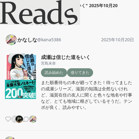
かなしな
"
成瀬は信じた道をいく
"
2025年10月20
日
ホーム
かなしな
投稿
かなしな
@
kana5386
2025年10月20日
成瀬は信じた道をいく
宮島未奈
読み始めた
借りてきた
また順番待ちの本が廻ってきた！待ってました
の成瀬シリーズ。滋賀の知識は全然ないけれ
ど、滋賀在住の友人に聞くと色々な地名や行事
など、とても地域に根ざしているそうだ。テン
ポが良く、読みやすい。