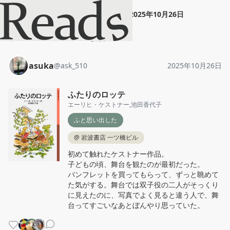
asuka
"
ふたりのロッテ
"
2025年10月26日
ホーム
asuka
投稿
asuka
@
ask_510
2025年10月26日
ふたりのロッテ
エーリヒ・ケストナー
,
池田香代子
ふと思い出した
@
岩波書店 一ツ橋ビル
初めて触れたケストナー作品。

子どもの頃、舞台を観たのが最初だった。

パンフレットを買ってもらって、ずっと眺めて
た気がする。舞台では双子役の二人がそっくり
に見えたのに、写真でよく見ると違う人で、舞
台ってすごいなあとぼんやり思っていた。