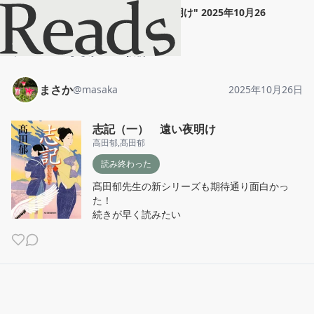
まさか
"
志記（一） 遠い夜明け
"
2025年10月26
日
ホーム
まさか
投稿
まさか
@
masaka
2025年10月26日
志記（一） 遠い夜明け
高田郁
,
髙田郁
読み終わった
髙田郁先生の新シリーズも期待通り面白かっ
た！

続きが早く読みたい