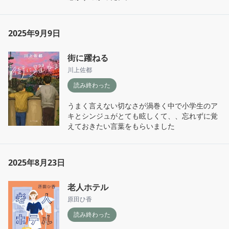
2025年9月9日
街に躍ねる
川上佐都
読み終わった
うまく言えない切なさが渦巻く中で小学生のア
キとシンジュがとても眩しくて、、忘れずに覚
えておきたい言葉をもらいました
2025年8月23日
老人ホテル
原田ひ香
読み終わった