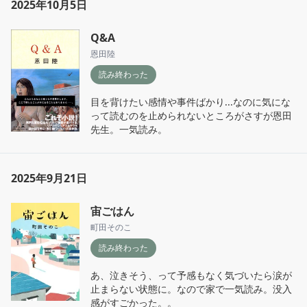
2025年10月5日
Q&A
恩田陸
読み終わった
目を背けたい感情や事件ばかり...なのに気にな
って読むのを止められないところがさすが恩田
先生。一気読み。
2025年9月21日
宙ごはん
町田そのこ
読み終わった
あ、泣きそう、って予感もなく気づいたら涙が
止まらない状態に。なので家で一気読み。没入
感がすごかった。。