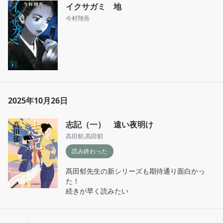
イクサガミ 地
今村翔吾
2025年10月26日
志記（一） 遠い夜明け
高田郁
,
髙田郁
読み終わった
髙田郁先生の新シリーズも期待通り面白かっ
た！

続きが早く読みたい