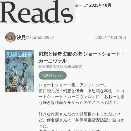
汐見
"
幻想と怪奇 幻影の街 ショー...
"
2025年10月
29日
ホーム
汐見
投稿
汐見
@
siomi250927
2025年10月29日
幻想と怪奇 幻影の街 ショートショート・
カーニヴァル
牧原勝志(幻想と怪奇編集室）
読み終わった
ショートショート集。アンソロジー。

前に読んだ『幻想と怪奇　不思議な本棚　ショ
ートショート・カーニヴァル』に、おお〜と思
う好きな作品が多かったのでこちらも読了。

好きな作家さんなので贔屓目かもしれないけ
ど、伴名練さんの『神保町書店探訪記』面白か
った。
