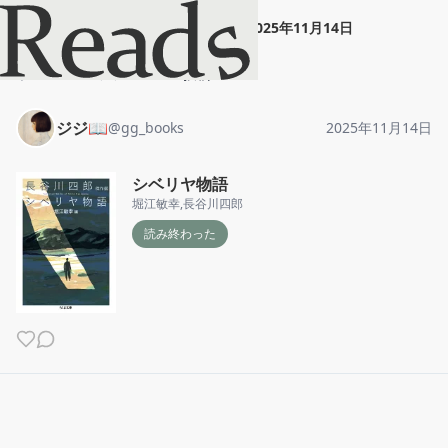
ジジ📖
"
シベリヤ物語
"
2025年11月14日
ホーム
ジジ📖
投稿
ジジ📖
@
gg_books
2025年11月14日
シベリヤ物語
堀江敏幸
,
長谷川四郎
読み終わった