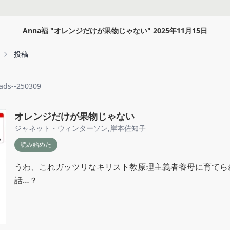
Anna福
"
オレンジだけが果物じゃない
"
2025年11月15日
投稿
ads--250309
オレンジだけが果物じゃない
ジャネット・ウィンターソン
,
岸本佐知子
読み始めた
うわ、これガッツリなキリスト教原理主義者養母に育てら
話…？