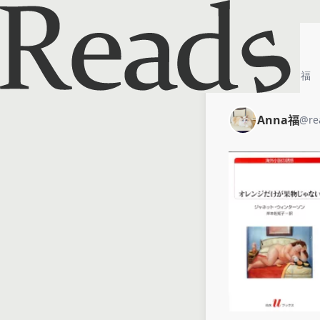
ホーム
Anna福
Anna福
@
re