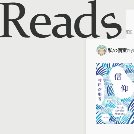
ホーム
私の個室
私の個室
@
y