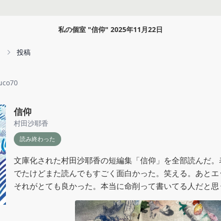
私の個室
"
信仰
"
2025年11月22日
投稿
uco70
信仰
村田沙耶香
読み終わった
文庫化された村田沙耶香の短編集「信仰」を全部読んだ。
でたけどまた読んでもすごく面白かった。笑える。あとエ
それがとても良かった。本当に命削って書いてる人だと思