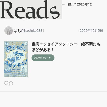
はち
"
傷病エッセイアンソロジー 絶...
"
2025年12
月5日
ホーム
はち
投稿
はち
@
hachiko2381
2025年12月5日
傷病エッセイアンソロジー 絶不調にも
ほどがある！
読み終わった