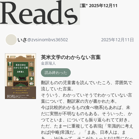
いさ
"
英米文学のわからない言葉
"
2025年12月11
日
ホーム
いさ
投稿
いさ
@
zvsinombvs36502
2025年12月11日
英米文学のわからない言葉
金原瑞人
読み終わった
翻訳ものの児童書を読んでいたころ、雰囲気で
流していた言葉。

そういう、わかっていそうでわかっていない言
葉について、翻訳家の方が書かれた本。

今は比較的わかるもの(食べ物系)もあれば、未
だに実態が不明なものもある。そういった、か
つてといま、についても振り返られてて好き。

ただ、たまーに重複してる表現(「常識的に考え
れば(中略)常識だ。」「まあ、日本人は、ま
あ、」)があって、そこがちょっとだけ気になっ