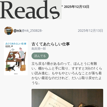
@nk
"
古くてあたらしい仕事
"
2025年12月13日
ホーム
@nk
投稿
@nk
@
nk_250828-
2025年12月13日
古くてあたらしい仕事
島田潤一郎
読んでる
立ち戻る1冊があるのって、ほんとうに有難
い。棚からふと手に取り、すすすと3分の1くら
い読み進む。もやもやといろんなことが落ち着
かない最近なのだけれど、だいぶ取り戻せたよ
うな。