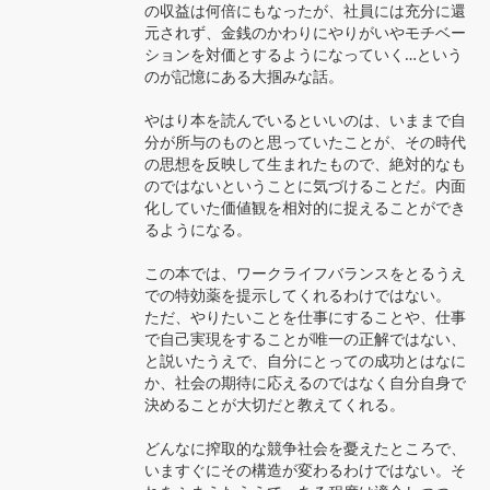
の収益は何倍にもなったが、社員には充分に還
元されず、金銭のかわりにやりがいやモチベー
ションを対価とするようになっていく…という
のが記憶にある大掴みな話。

やはり本を読んでいるといいのは、いままで自
分が所与のものと思っていたことが、その時代
の思想を反映して生まれたもので、絶対的なも
のではないということに気づけることだ。内面
化していた価値観を相対的に捉えることができ
るようになる。

この本では、ワークライフバランスをとるうえ
での特効薬を提示してくれるわけではない。

ただ、やりたいことを仕事にすることや、仕事
で自己実現をすることが唯一の正解ではない、
と説いたうえで、自分にとっての成功とはなに
か、社会の期待に応えるのではなく自分自身で
決めることが大切だと教えてくれる。

どんなに搾取的な競争社会を憂えたところで、
いますぐにその構造が変わるわけではない。そ