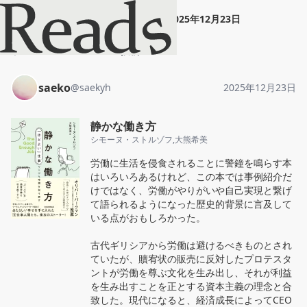
saeko
"
静かな働き方
"
2025年12月23日
ホーム
saeko
投稿
saeko
@
saekyh
2025年12月23日
静かな働き方
シモーヌ・ストルゾフ
,
大熊希美
労働に生活を侵食されることに警鐘を鳴らす本
はいろいろあるけれど、この本では事例紹介だ
けではなく、労働がやりがいや自己実現と繋げ
て語られるようになった歴史的背景に言及して
いる点がおもしろかった。

古代ギリシアから労働は避けるべきものとされ
ていたが、贖宥状の販売に反対したプロテスタ
ントが労働を尊ぶ文化を生み出し、それが利益
を生み出すことを正とする資本主義の理念と合
致した。現代になると、経済成長によってCEO