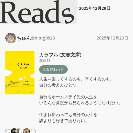
ちゅん
"
カラフル (文春文庫)
"
2025年12月29日
ホーム
ちゅん
投稿
ちゅん
@
mtng0823
2025年12月29日
カラフル (文春文庫)
森絵都
読み終わった
人生を楽しくするのも、辛くするのも、

自分の考え方ひとつ。

自分もホームステイ先の人生を

いろんな角度から見られるようになりたい。

生まれ変わっても自分の人生を

誰よりも好きでありたい。