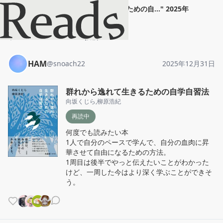
HAM
"
群れから逸れて生きるための自...
"
2025年
12月31日
ホーム
HAM
投稿
HAM
@
snoach22
2025年12月31日
群れから逸れて生きるための自学自習法
向坂くじら
,
柳原浩紀
再読中
何度でも読みたい本

1人で自分のペースで学んで、自分の血肉に昇
華させて自由になるための方法。

1周目は後半でやっと伝えたいことがわかった
けど、一周した今はより深く学ぶことができそ
う。