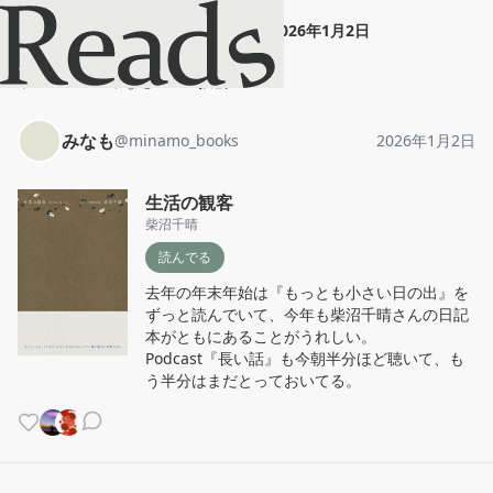
みなも
"
生活の観客
"
2026年1月2日
ホーム
みなも
投稿
みなも
@
minamo_books
2026年1月2日
生活の観客
柴沼千晴
読んでる
去年の年末年始は『もっとも小さい日の出』を
ずっと読んでいて、今年も柴沼千晴さんの日記
本がともにあることがうれしい。

Podcast『長い話』も今朝半分ほど聴いて、も
う半分はまだとっておいてる。