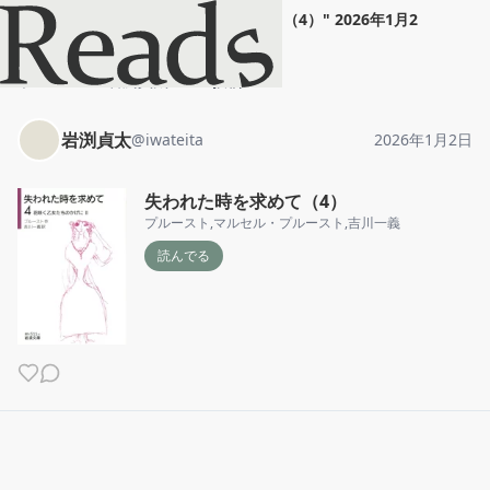
岩渕貞太
"
失われた時を求めて（4）
"
2026年1月2
日
ホーム
岩渕貞太
投稿
岩渕貞太
@
iwateita
2026年1月2日
失われた時を求めて（4）
プルースト
,
マルセル・プルースト
,
吉川一義
読んでる