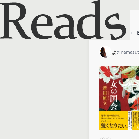
ホーム
よ
よ
@
namasut