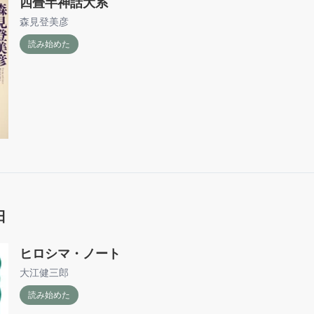
四畳半神話大系
森見登美彦
読み始めた
日
ヒロシマ・ノート
大江健三郎
読み始めた