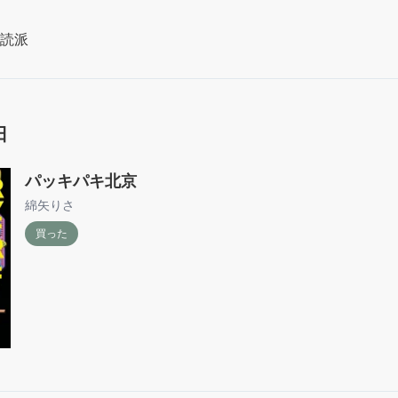
読派
日
パッキパキ北京
綿矢りさ
買った