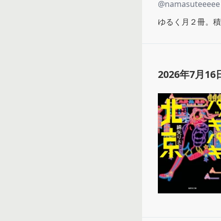
@
namasuteeeee
ゆるく月２冊。積
2026年7月16