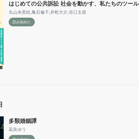
はじめての公共訴訟 社会を動かす、私たちのツール
丸山央里絵
,
亀石倫子
,
井桁大介
,
谷口太規
読み始めた
日
多類婚姻譚
凪良ゆう