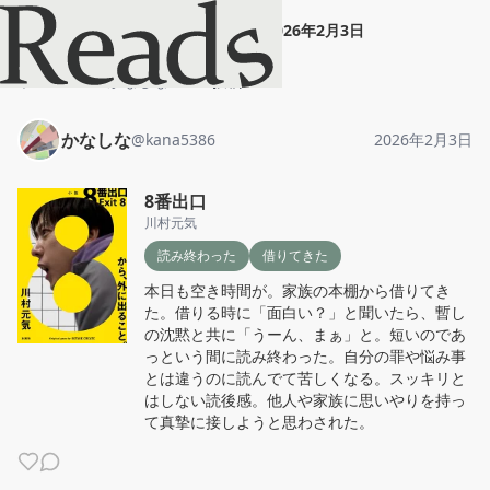
かなしな
"
8番出口
"
2026年2月3日
ホーム
かなしな
投稿
かなしな
@
kana5386
2026年2月3日
8番出口
川村元気
読み終わった
借りてきた
本日も空き時間が。家族の本棚から借りてき
た。借りる時に「面白い？」と聞いたら、暫し
の沈黙と共に「うーん、まぁ」と。短いのであ
っという間に読み終わった。自分の罪や悩み事
とは違うのに読んでて苦しくなる。スッキリと
はしない読後感。他人や家族に思いやりを持っ
て真摯に接しようと思わされた。