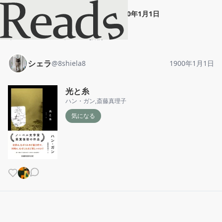
シェラ
"
光と糸
"
1900年1月1日
ホーム
シェラ
投稿
シェラ
@
8shiela8
1900年1月1日
光と糸
ハン・ガン
,
斎藤真理子
気になる