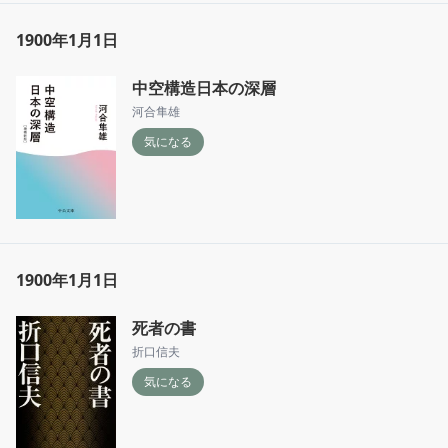
1900年1月1日
中空構造日本の深層
河合隼雄
気になる
1900年1月1日
死者の書
折口信夫
気になる