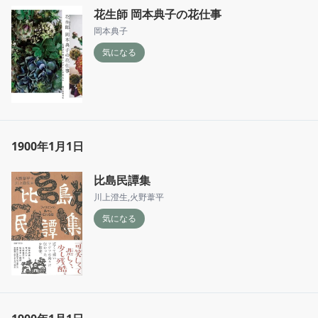
花生師 岡本典子の花仕事
岡本典子
気になる
1900年1月1日
比島民譚集
川上澄生
,
火野葦平
気になる