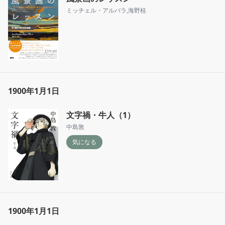
ミッチェル・アルバラ
,
海野桂
1900年1月1日
文字禍・牛人（1）
中島敦
気になる
1900年1月1日