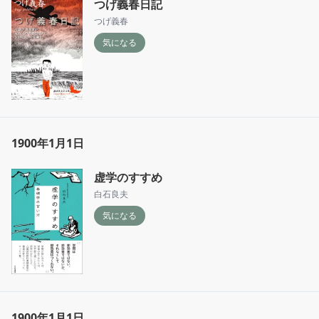
つげ義春日記
つげ義春
気になる
1900年1月1日
虚学のすすめ
白石良夫
気になる
1900年1月1日