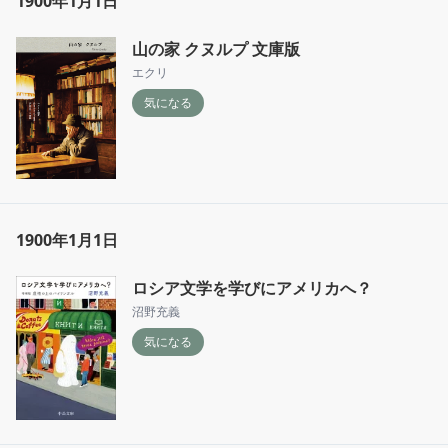
1900年1月1日
山の家 クヌルプ 文庫版
エクリ
気になる
1900年1月1日
ロシア文学を学びにアメリカへ？
沼野充義
気になる