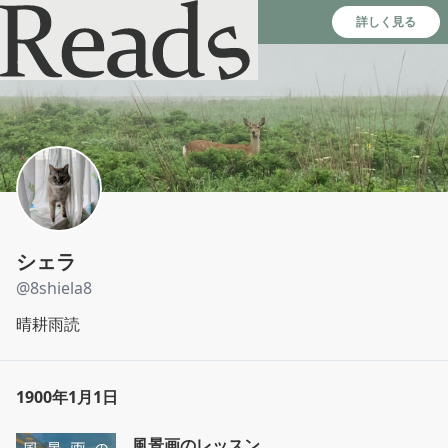
Reads - 読書のSNS＆記録アプリ
詳しく見る
シェラ
@
8shiela8
晴耕雨読
1900年1月1日
風景画のレッスン