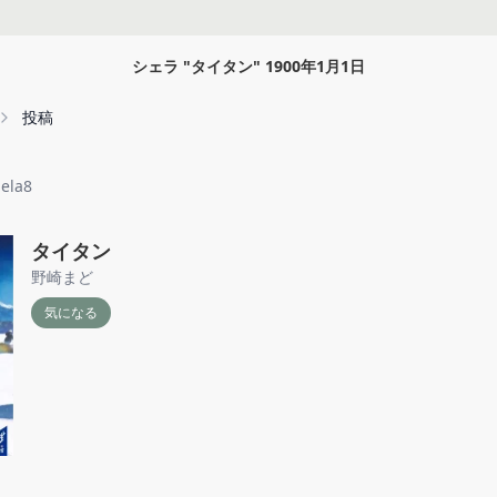
シェラ
"
タイタン
"
1900年1月1日
投稿
iela8
タイタン
野崎まど
気になる