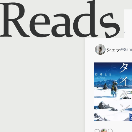
ホーム
シェラ
シェラ
@
8sh