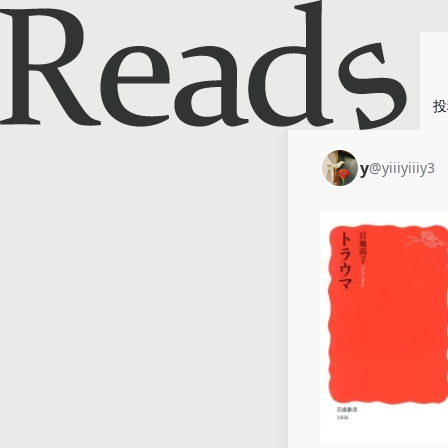
ホーム
y
投
y
@
yiiiyiiiy3