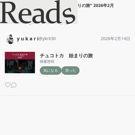
y u k a r i
"
チュコトカ 始まりの旅
"
2026年2月
14日
ホーム
y u k a r i
投稿
y u k a r i
@
ykr630
2026年2月14日
チュコトカ 始まりの旅
後藤悠樹
気になる
買った