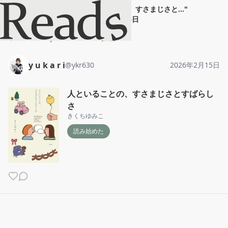
y u k a r i
"
人といることの、すさまじさと...
"
2026年2月15日
ホーム
y u k a r i
投稿
y u k a r i
@
ykr630
2026年2月15日
人といることの、すさまじさとすばらし
さ
きくちゆみこ
読み始めた