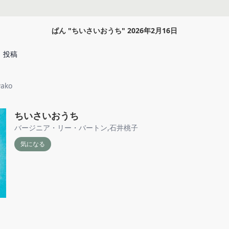
ぱん
"
ちいさいおうち
"
2026年2月16日
投稿
ako
ちいさいおうち
バージニア・リー・バートン
,
石井桃子
気になる