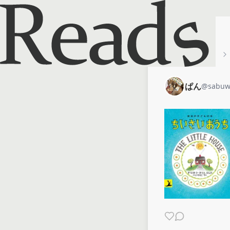
ホーム
ぱん
ぱん
@
sabuw