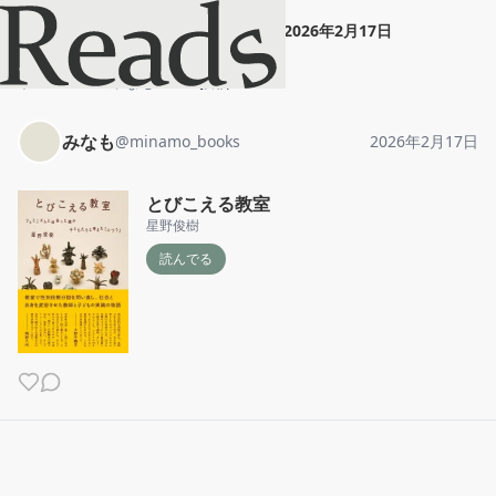
みなも
"
とびこえる教室
"
2026年2月17日
ホーム
みなも
投稿
みなも
@
minamo_books
2026年2月17日
とびこえる教室
星野俊樹
読んでる