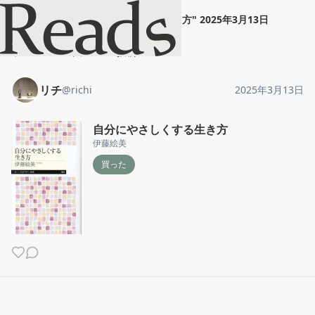
リチ
"
自分にやさしくする生き方
"
2025年3月13日
ホーム
リチ
投稿
リチ
@
richi
2025年3月13日
自分にやさしくする生き方
伊藤絵美
買った