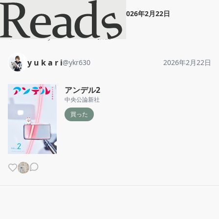
y u k a r i
"
アンデル2
"
2026年2月22日
ホーム
y u k a r i
投稿
y u k a r i
@
ykr630
2026年2月22日
アンデル2
中央公論新社
買った