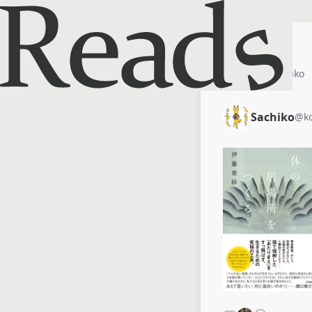
ホーム
Sachiko
Sachiko
@
k