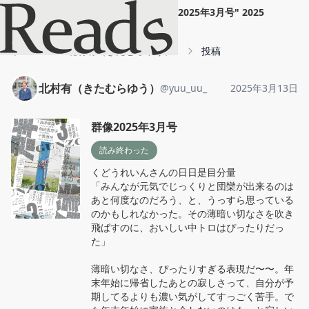
北村有（きたむらゆう）
"
群像2025年3月号
"
2025
年3月13日
ホーム
北村有（きたむらゆう）
投稿
北村有（きたむらゆう）
@
yuu_uu_
2025年3月13日
群像2025年3月号
読み終わった
くどうれいんさんの日日是目分量

「みんなが元気でじっくりと団欒が出来るのは
あと何度なのだろう、と、うっすら思っている
のかもしれなかった。その薄暗い切なさを吹き
飛ばすのに、おいしい中トロはぴったりだっ
た」

薄暗い切なさ、ぴったりすぎる表現だ〜〜。年
末年始に帰省したあとの寂しさって、自分が予
期してるよりも濃い気がしてすっごく苦手。で