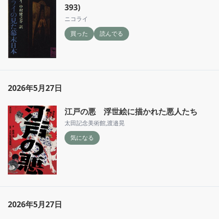
393)
ニコライ
買った
読んでる
2026年5月27日
江戸の悪 浮世絵に描かれた悪人たち
太田記念美術館
,
渡邉晃
気になる
2026年5月27日