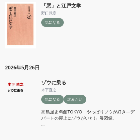
「悪」と江戸文学
野口武彦
気になる
2026年5月26日
ゾウに乗る
木下直之
気になる
読みたい
高島屋史料館TOKYO「やっぱりゾウが好き―デ
パートの屋上にゾウがいた!」展図録。

展覧会は行ってないけどニコ美で見て非常に面
白かったので読んでみたい。