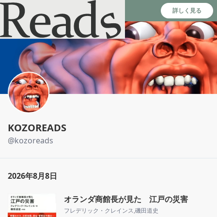
Reads - 読書のSNS＆記録アプリ
詳しく見る
KOZOREADS
@
kozoreads
2026年8月8日
オランダ商館長が見た 江戸の災害
フレデリック・クレインス
,
磯田道史