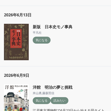
2026年6月13日
新版 日本史モノ事典
平凡社
気になる
2026年6月9日
洋館 明治の夢と挑戦
米山勇
,
藤森照信
気になる
読みたい
江戸東京博物館で6月23日から始まる同タイト