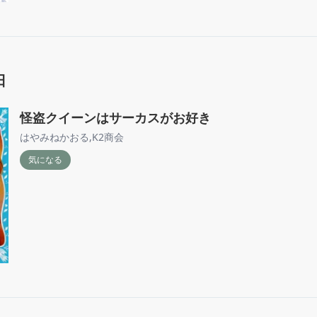
日
怪盗クイーンはサーカスがお好き
はやみねかおる
,
K2商会
気になる