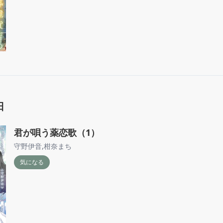
日
君が唄う薬恋歌（1）
守野伊音
,
柑奈まち
気になる