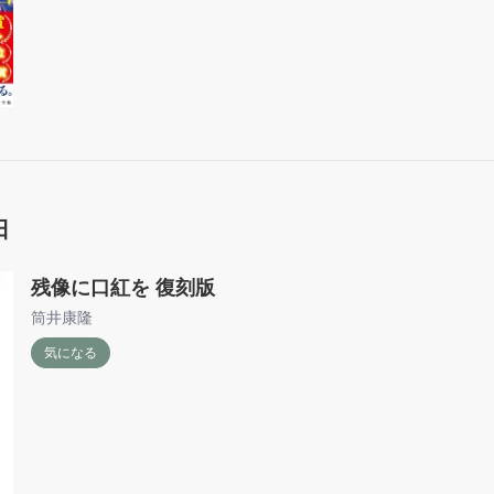
日
残像に口紅を 復刻版
筒井康隆
気になる