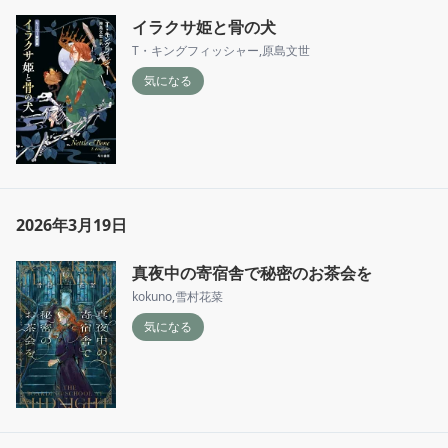
イラクサ姫と骨の犬
T・キングフィッシャー
,
原島文世
気になる
2026年3月19日
真夜中の寄宿舎で秘密のお茶会を
kokuno
,
雪村花菜
気になる