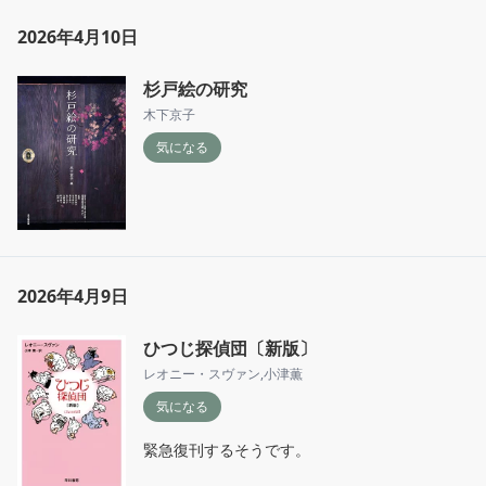
2026年4月10日
杉戸絵の研究
木下京子
気になる
2026年4月9日
ひつじ探偵団〔新版〕
レオニー・スヴァン
,
小津薫
気になる
緊急復刊するそうです。