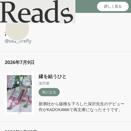
Reads - 読書のSNS＆記録アプリ
詳しく見る
海蛍
@
sea_firefly
2026年7月9日
縁を結うひと
深沢潮
気になる
新潮社から版権を下ろした深沢先生のデビュー
作がKADOKAWAで再文庫になったそうです。