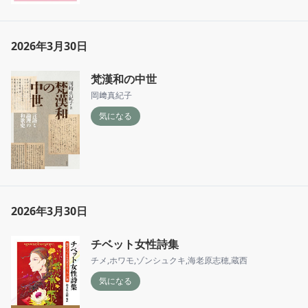
2026年3月30日
梵漢和の中世
岡﨑真紀子
気になる
2026年3月30日
チベット女性詩集
チメ
,
ホワモ
,
ゾンシュクキ
,
海老原志穂
,
蔵西
気になる