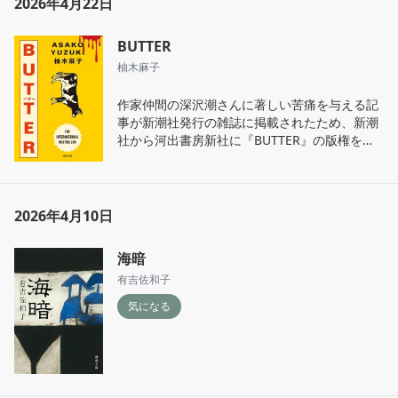
2026年4月22日
BUTTER
柚木麻子
作家仲間の深沢潮さんに著しい苦痛を与える記
事が新潮社発行の雑誌に掲載されたため、新潮
社から河出書房新社に『BUTTER』の版権を移
す決断をされたそうです。
2026年4月10日
海暗
有吉佐和子
気になる