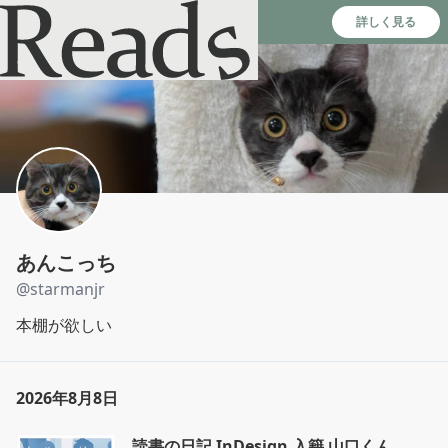
Reads - 読書のSNS＆記録アプリ
詳しく見る
あんこっち
@
starmanjr
本棚が欲しい
2026年8月8日
読書の日記 InDesign 入籍 山口くん