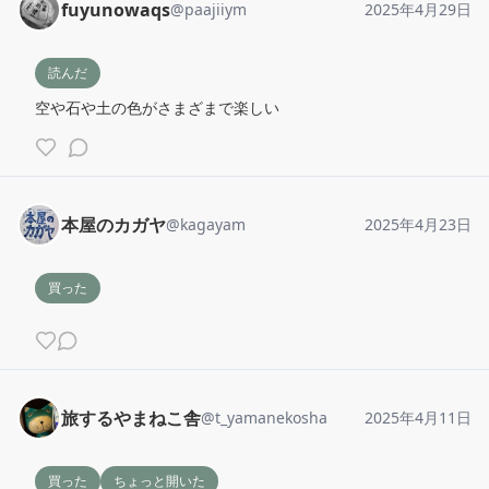
fuyunowaqs
@
paajiiym
2025年4月29日
読んだ
空や石や土の色がさまざまで楽しい
本屋のカガヤ
@
kagayam
2025年4月23日
買った
旅するやまねこ舎
@
t_yamanekosha
2025年4月11日
買った
ちょっと開いた