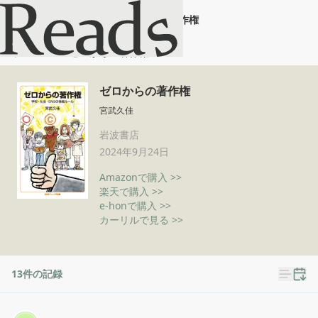
ゼロからの著作権
ホーム
ゼロからの著作権
ゼロからの著作権
宮武久佳
岩波書店
2024年9月24日
Amazonで購入 >>
楽天で購入 >>
e-honで購入 >>
カーリルで見る >>
13
件の記録