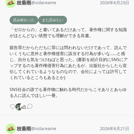
枝垂雨
@
sidareame
2026年6月23日
読み終わった
また読みたい
「ゼロからの」と書いてあるだけあって、著作権に関する知識
がほとんどない状態でも理解ができる良書。

親告罪だからただちに罪には問われないだけであって、読んで
いくうちに意外と著作権侵害に該当する行為が多いな……と感
じ、自分も気をつけねばと思った。(書影を紹介目的にSNSにア
ップするのも著作権侵害行為にあたるが、出版社からしたら宣
伝してくれているようなものなので、会社によっては許可して
くれているところもあるとか)

SNS社会の誰でも著作物に触れる時代だからこそありとあらゆ
る人に読んでほしい一冊。
枝垂雨
@
sidareame
2026年6月21日