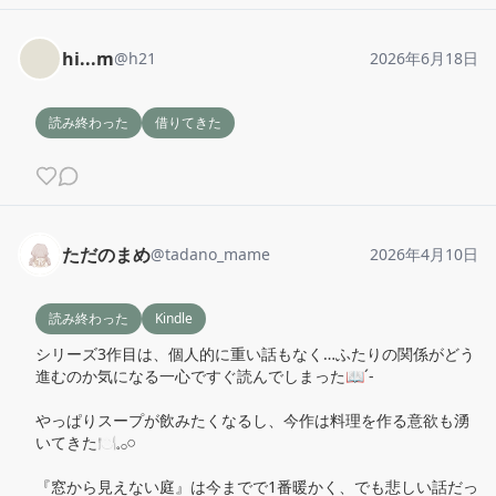
hi...m
@
h21
2026年6月18日
読み終わった
借りてきた
ただのまめ
@
tadano_mame
2026年4月10日
読み終わった
Kindle
シリーズ3作目は、個人的に重い話もなく…ふたりの関係がどう
進むのか気になる一心ですぐ読んでしまった📖´-

やっぱりスープが飲みたくなるし、今作は料理を作る意欲も湧
いてきた🍽𓈒𓂂𓏸

『窓から見えない庭』は今までで1番暖かく、でも悲しい話だっ