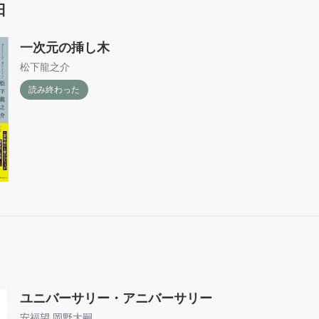
日
一次元の挿し木
松下龍之介
読み終わった
ユニバーサリー・アニバーサリー
安福望
,
岡野大嗣